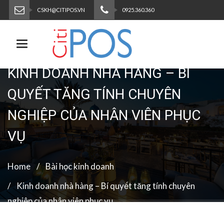
CSKH@CITIPOS.VN
0925.360.360
Toggle navigation
KINH DOANH NHÀ HÀNG – BÍ
QUYẾT TĂNG TÍNH CHUYÊN
NGHIỆP CỦA NHÂN VIÊN PHỤC
VỤ
Home
Bài học kinh doanh
Kinh doanh nhà hàng – Bí quyết tăng tính chuyên
nghiệp của nhân viên phục vụ