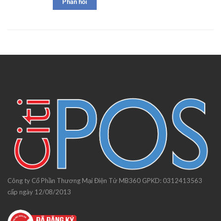
Công ty Cổ Phần Thương Mại Điện Tử MB360 GPKD: 0312413563
cấp ngày 12/08/2013