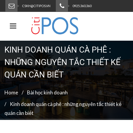
CSKH@CITIPOS.VN
0925.360.360
Toggle navigation
KINH DOANH QUÁN CÀ PHÊ :
NHỮNG NGUYÊN TẮC THIẾT KẾ
QUÁN CẦN BIẾT
Home
Bài học kinh doanh
Kinh doanh quán cà phê : những nguyên tắc thiết kế
quán cần biết