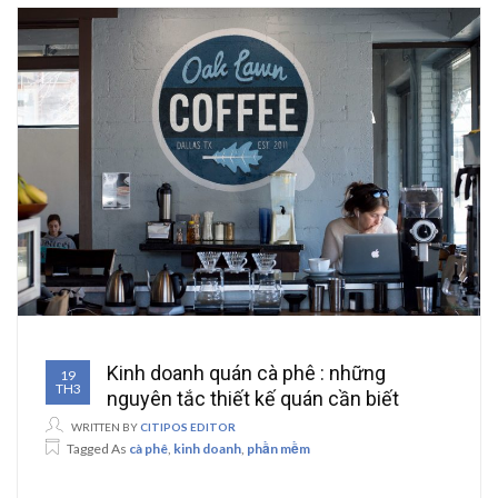
Kinh doanh quán cà phê : những
19
TH3
nguyên tắc thiết kế quán cần biết
WRITTEN BY
CITIPOS EDITOR
Tagged As
cà phê
,
kinh doanh
,
phần mềm