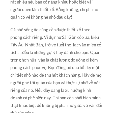
rất nhiều nếu bạn có năng khiếu hoặc biết vài
người quen làm thiết kế. Bằng không, chi phí mở
quán có vẻ không hề nhỏ đâu đấy!
Cà phê sống ảo cũng cần được thiết kế theo
phong cách riêng. Ví dụ như Sài Gòn cổ xưa, kiểu
Tây Âu, Nhật Bản, trở về tuổi thơ, lạc vào miền cổ
tích,… đều là những gợi ý hay dành cho bạn. Quan
trọng hơn nữa, vẫn là chất lượng đồ uống đi kèm
phong cách phục vụ. Bạn đừng bỏ qua bất kỳ một
chi tiết nhỏ nào để thu hút khách hàng. Hãy để mọi
người ghé tới quán của bạn và thực sự nhớ về nét
riêng của nó. Nếu đây đang là xu hướng kinh
doanh cà phê hiện nay. Thì bạn cần phải biến mình
thật khác biệt để không bị phai mờ giữa vô vàn đối
thủ của mình.