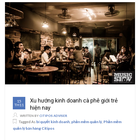
Xu hướng kinh doanh cà phê giới trẻ
15
TH11
hiện nay
WRITTEN BY
CITIPOS ADVISER
Tagged As
bí quyết kinh doanh
,
phần mềm quản lý
,
Phần mềm
quản lý bán hàng Citipos