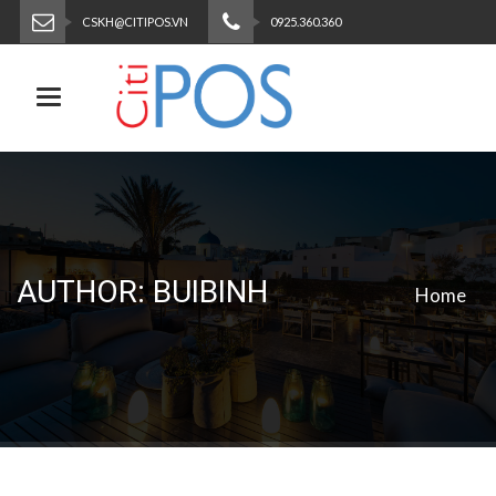
CSKH@CITIPOS.VN
0925.360.360
Toggle navigation
AUTHOR: BUIBINH
Home