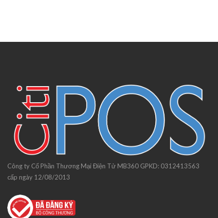
Công ty Cổ Phần Thương Mại Điện Tử MB360 GPKD: 0312413563
cấp ngày 12/08/2013