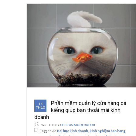
Phần mềm quản lý cửa hàng cá
14
TH10
kiểng giúp bạn thoải mái kinh
doanh
WRITTEN BY
CITIPOS MODERATOR
Tagged As
Bài học kinh doanh
,
kinh nghiệm bán hàng
,