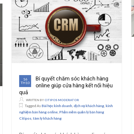
Bí quyết chăm sóc khách hàng
16
TH10
online giúp cửa hàng kết nối hiệu
quả
WRITTEN BY
CITIPOS MODERATOR
Tagged As
Bài học kinh doanh
,
dịch vụ khách hàng
,
kinh
nghiệm bán hàng online
,
Phần mềm quản lý bán hàng
Citipos
,
tâm lý khách hàng