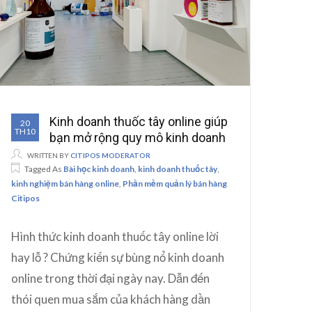
Kinh doanh thuốc tây online giúp
20
TH10
bạn mở rộng quy mô kinh doanh
WRITTEN BY
CITIPOS MODERATOR
Tagged As
Bài học kinh doanh
,
kinh doanh thuốc tây
,
kinh nghiệm bán hàng online
,
Phần mềm quản lý bán hàng
Citipos
Hình thức kinh doanh thuốc tây online lời
hay lỗ ? Chứng kiến sự bùng nổ kinh doanh
online trong thời đại ngày nay. Dẫn đến
thói quen mua sắm của khách hàng dần