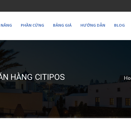
 NĂNG
PHẦN CỨNG
BẢNG GIÁ
HƯỚNG DẪN
BLOG
ÁN HÀNG CITIPOS
Ho