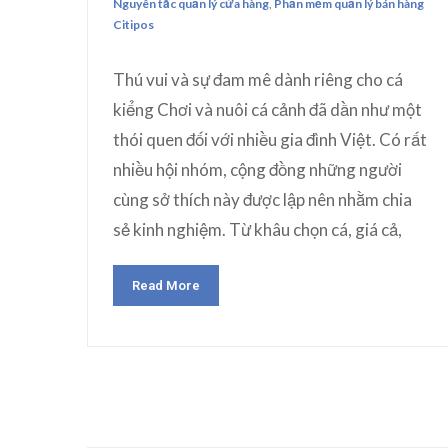
Nguyên tắc quản lý cửa hàng
,
Phần mềm quản lý bán hàng
Citipos
Thú vui và sự đam mê dành riêng cho cá
kiểng Chơi và nuôi cá cảnh đã dần như một
thói quen đối với nhiều gia đình Việt. Có rất
nhiều hội nhóm, cộng đồng những người
cùng sở thích này được lập nên nhằm chia
sẻ kinh nghiệm. Từ khâu chọn cá, giá cả,
Read More