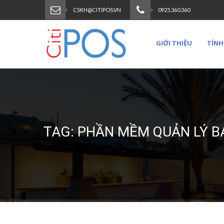
CSKH@CITIPOS.VN
0925.360.360
GIỚI THIỆU
TÍNH
TAG: PHẦN MỀM QUẢN LÝ B