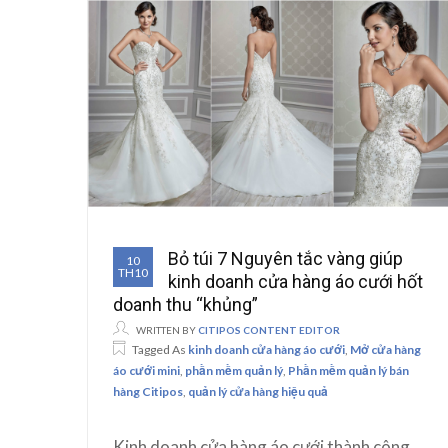
Bỏ túi 7 Nguyên tắc vàng giúp
10
TH10
kinh doanh cửa hàng áo cưới hốt
doanh thu “khủng”
WRITTEN BY
CITIPOS CONTENT EDITOR
Tagged As
kinh doanh cửa hàng áo cưới
,
Mở cửa hàng
áo cưới mini
,
phần mềm quản lý
,
Phần mềm quản lý bán
hàng Citipos
,
quản lý cửa hàng hiệu quả
Kinh doanh cửa hàng áo cưới thành công