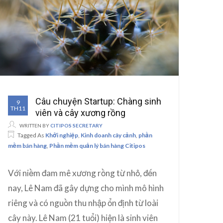
Câu chuyện Startup: Chàng sinh
9
TH11
viên và cây xương rồng
WRITTEN BY
CITIPOS SECRETARY
Tagged As
Khởi nghiệp
,
Kinh doanh cây cảnh
,
phần
mềm bán hàng
,
Phần mềm quản lý bán hàng Citipos
Với niềm đam mê xương rồng từ nhỏ, đến
nay, Lê Nam đã gây dựng cho mình mô hình
riêng và có nguồn thu nhập ổn định từ loài
cây này. Lê Nam (21 tuổi) hiện là sinh viên