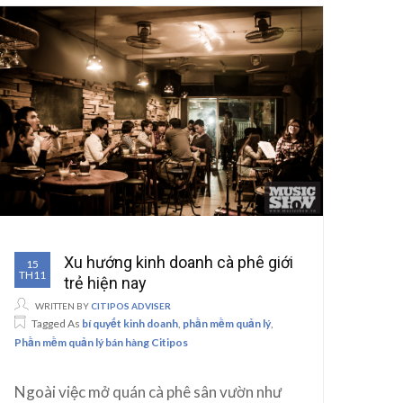
Xu hướng kinh doanh cà phê giới
15
TH11
trẻ hiện nay
WRITTEN BY
CITIPOS ADVISER
Tagged As
bí quyết kinh doanh
,
phần mềm quản lý
,
Phần mềm quản lý bán hàng Citipos
Ngoài việc mở quán cà phê sân vườn như