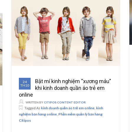
Bật mí kinh nghiệm “xương máu”
24
TH10
khi kinh doanh quần áo trẻ em
online
WRITTEN BY
CITIPOS CONTENT EDITOR
Tagged As
kinh doanh quần áo trẻ em online
,
kinh
nghiệm bán hàng online
,
Phần mềm quản lý bán hàng
Citipos