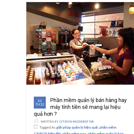
Phần mềm quản lý bán hàng hay
22
TH12
máy tính tiền sẽ mang lại hiệu
quả hơn ?
WRITTEN BY
CITIPOS MODERATOR
Tagged As
giải pháp quản lý hiệu quả
,
phần mềm
CitiPOS hiện đại
,
phần mềm pos
,
phần mềm quản lý bán